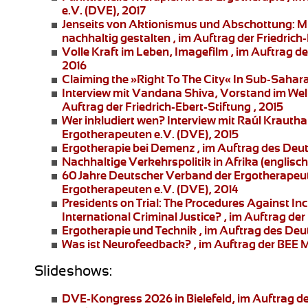
e.V. (DVE), 2017
Jenseits von Aktionismus und Abschottung:
Mi
nachhaltig gestalten , im Auftrag der Friedrich-
Volle Kraft im Leben
, Imagefilm , im Auftrag 
2016
Claiming the »Right To The City« In Sub-Sahar
Interview mit Vandana Shiva
, Vorstand im Wel
Auftrag der Friedrich-Ebert-Stiftung , 2015
Wer inkludiert wen?
Interview mit Raúl Krauth
Ergotherapeuten e.V. (DVE), 2015
Ergotherapie bei Demenz
, im Auftrag des Deu
Nachhaltige Verkehrspolitik in Afrika
(englisch
60 Jahre Deutscher Verband der Ergotherapeu
Ergotherapeuten e.V. (DVE), 2014
Presidents on Trial: The Procedures Against I
International Criminal Justice?
, im Auftrag der 
Ergotherapie und Technik
, im Auftrag des Deu
Was ist Neurofeedback?
, im Auftrag der BEE
Slideshows:
DVE-Kongress 2026 in Bielefeld
, im Auftrag 