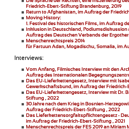
Die Sprache der Rechten
, eine Inszenierung de
Friedrich-Ebert-Stiftung Brandenburg, 2019
Return to Afghanistan
, im Auftrag der Friedri
Moving History:
1. Festival des historischen Films, im Auftra
Inklusion in Deutschland,
Podiumsdiskussion an
Auftrag des Deutschen Verbands der Ergother
Menschenrechtspreis 2014
für Fartuun Adan, Mogadischu, Somalia, im Auft
Interviews:
Vom Anfang
, Filmisches Interview mit den Ar
Auftrag des Internationalen Begegnungszentr
Das EU-Lieferkettengesetz
, Interview mit Is
Gewerkschaftsbund, im Auftrag der Friedrich-E
Das EU-Lieferkettengesetz
, Interview mit Dr. 
Stiftung , 2022
30 Jahre nach dem Krieg in Bosnien-Herzegowi
Auftrag der Friedrich-Ebert-Stiftung , 2022
Das Lieferkettensorgfaltspflichtengesetz
- De
im Auftrag der Friedrich-Ebert-Stiftung , 2021
Menschenrechtspreis der FES 2019 an
Miriam 