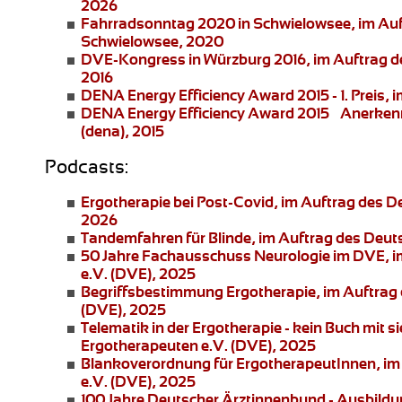
2026
Fahrradsonntag 2020 in Schwielowsee
, im Au
Schwielowsee, 2020
DVE-Kongress in Würzburg 2016
, im Auftrag 
2016
DENA Energy Efficiency Award 2015 - 1. Preis
, 
DENA Energy Efficiency Award 2015 – Anerke
(dena), 2015
Podcasts:
Ergotherapie bei Post-Covid
, im Auftrag des 
2026
Tandemfahren für Blinde
, im Auftrag des Deu
50 Jahre Fachausschuss Neurologie im DVE
, 
e.V. (DVE), 2025
Begriffsbestimmung Ergotherapie
, im Auftra
(DVE), 2025
Telematik in der Ergotherapie
- kein Buch mit 
Ergotherapeuten e.V. (DVE), 2025
Blankoverordnung für ErgotherapeutInnen
, i
e.V. (DVE), 2025
100 Jahre Deutscher Ärztinnenbund
- Ausbildu