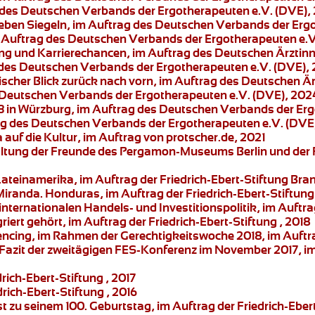
g des Deutschen Verbands der Ergotherapeuten e.V. (DVE),
sieben Siegeln, im Auftrag des Deutschen Verbands der Erg
m Auftrag des Deutschen Verbands der Ergotherapeuten e.V
ng und Karrierechancen, im Auftrag des Deutschen Ärztin
 des Deutschen Verbands der Ergotherapeuten e.V. (DVE),
orischer Blick zurück nach vorn, im Auftrag des Deutschen 
s Deutschen Verbands der Ergotherapeuten e.V. (DVE), 202
 in Würzburg
, im Auftrag des Deutschen Verbands der Erg
ag des Deutschen Verbands der Ergotherapeuten e.V. (DVE
auf die Kultur
, im Auftrag von protscher.de, 2021
ltung der Freunde des Pergamon-Museums Berlin und der
Lateinamerika
, im Auftrag der Friedrich-Ebert-Stiftung B
Miranda.
Honduras, im Auftrag der Friedrich-Ebert-Stiftung 
nternationalen Handels- und Investitionspolitik
, im Auftra
riert gehört
, im Auftrag der Friedrich-Ebert-Stiftung , 2018
encing
, im Rahmen der Gerechtigkeitswoche 2018, im Auftrag
Fazit der zweitägigen FES-Konferenz im November 2017, im 
drich-Ebert-Stiftung , 2017
drich-Ebert-Stiftung , 2016
t zu seinem 100. Geburtstag, im Auftrag der Friedrich-Ebert