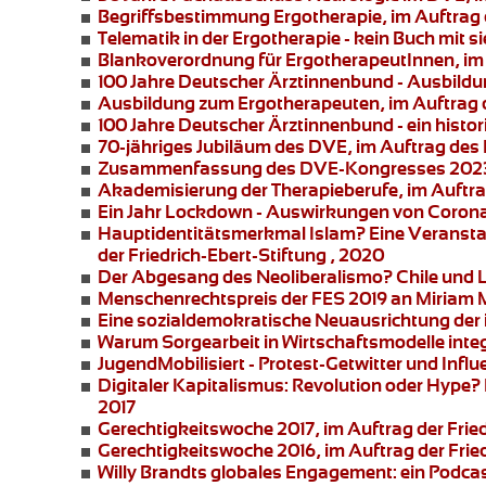
Begriffsbestimmung Ergotherapie
, im Auftra
Telematik in der Ergotherapie
- kein Buch mit 
Blankoverordnung für ErgotherapeutInnen
, i
100 Jahre Deutscher Ärztinnenbund
- Ausbildu
Ausbildung zum Ergotherapeuten
, im Auftrag
100 Jahre Deutscher Ärztinnenbund
- ein hist
70-jähriges Jubiläum des DVE
, im Auftrag de
Zusammenfassung des DVE-Kongresses 2023
Akademisierung der Therapieberufe
, im Auftr
Ein Jahr Lockdown - Auswirkungen von Corona 
Hauptidentitätsmerkmal Islam?
Eine Veransta
der Friedrich-Ebert-Stiftung , 2020
Der Abgesang des Neoliberalismo? Chile und 
Menschenrechtspreis der FES 2019 an
Miriam 
Eine sozialdemokratische Neuausrichtung der i
Warum Sorgearbeit in Wirtschaftsmodelle integ
JugendMobilisiert - Protest-Getwitter und Influ
Digitaler Kapitalismus: Revolution oder Hype?
2017
Gerechtigkeitswoche 2017
, im Auftrag der Frie
Gerechtigkeitswoche 2016
, im Auftrag der Frie
Willy Brandts globales Engagement:
ein Podcas