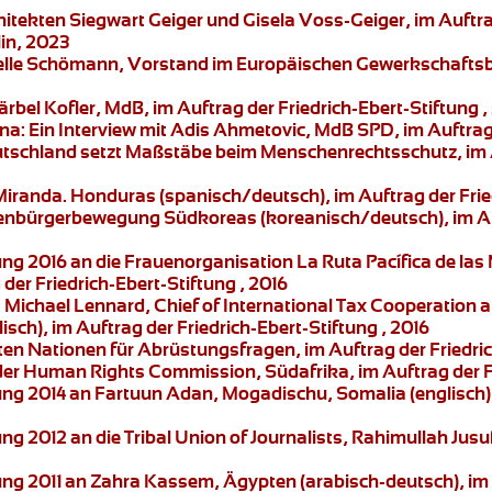
chitekten Siegwart Geiger und Gisela Voss-Geiger, im Auftr
in, 2023
abelle Schömann, Vorstand im Europäischen Gewerkschaftsbu
Bärbel Kofler, MdB, im Auftrag der Friedrich-Ebert-Stiftung 
na:
Ein Interview mit Adis Ahmetovic, MdB SPD, im Auftrag 
tschland setzt Maßstäbe beim Menschenrechtsschutz, im Au
Miranda.
Honduras (spanisch/deutsch), im Auftrag der Fried
enbürgerbewegung
Südkoreas (koreanisch/deutsch), im Auf
ung 2016 an die Frauenorganisation
La Ruta Pacífica de las
der Friedrich-Ebert-Stiftung , 2016
:
Michael Lennard,
Chief of International Tax Cooperation a
sch), im Auftrag der Friedrich-Ebert-Stiftung , 2016
n Nationen für Abrüstungsfragen, im Auftrag der Friedrich
der Human Rights Commission, Südafrika, im Auftrag der Fr
ung 2014 an
Fartuun Adan,
Mogadischu, Somalia (englisch), 
ung 2012 an die
Tribal Union of Journalists, Rahimullah Jusu
ung 2011 an
Zahra Kassem,
Ägypten (arabisch-deutsch), im A