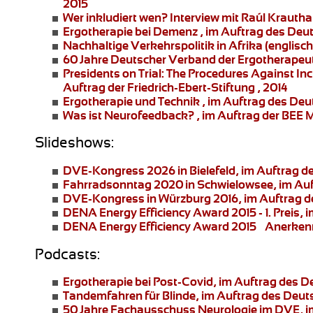
2015
Wer inkludiert wen?
Interview mit Raúl Krauth
Ergotherapie bei Demenz
, im Auftrag des Deu
Nachhaltige Verkehrspolitik in Afrika
(englisch
60 Jahre Deutscher Verband der Ergotherapeu
Presidents on Trial: The Procedures Against In
Auftrag der Friedrich-Ebert-Stiftung , 2014
Ergotherapie und Technik
, im Auftrag des Deu
Was ist Neurofeedback?
, im Auftrag der BEE
Slideshows:
DVE-Kongress 2026 in Bielefeld
, im Auftrag 
Fahrradsonntag 2020 in Schwielowsee
, im A
DVE-Kongress in Würzburg 2016
, im Auftrag 
DENA Energy Efficiency Award 2015 - 1. Preis
, 
DENA Energy Efficiency Award 2015 – Anerke
Podcasts:
Ergotherapie bei Post-Covid
, im Auftrag des 
Tandemfahren für Blinde
, im Auftrag des Deu
50 Jahre Fachausschuss Neurologie im DVE
, 