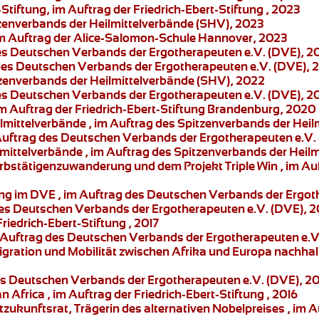
-Stiftung, im Auftrag der Friedrich-Ebert-Stiftung , 2023
tzenverbands der Heilmittelverbände (SHV), 2023
 im Auftrag der Alice-Salomon-Schule Hannover, 2023
des Deutschen Verbands der Ergotherapeuten e.V. (DVE), 2
 des Deutschen Verbands der Ergotherapeuten e.V. (DVE), 
zenverbands der Heilmittelverbände (SHV), 2022
des Deutschen Verbands der Ergotherapeuten e.V. (DVE), 2
im Auftrag der Friedrich-Ebert-Stiftung Brandenburg, 2020
ilmittelverbände
, im Auftrag des Spitzenverbands der Heil
 Auftrag des Deutschen Verbands der Ergotherapeuten e.V.
lmittelverbände
, im Auftrag des Spitzenverbands der Heil
rbstätigenzuwanderung und dem Projekt Triple Win
, im Au
ung im DVE
, im Auftrag des Deutschen Verbands der Ergot
des Deutschen Verbands der Ergotherapeuten e.V. (DVE), 2
Friedrich-Ebert-Stiftung , 2017
 Auftrag des Deutschen Verbands der Ergotherapeuten e.V
gration und Mobilität zwischen Afrika und Europa nachhalti
des Deutschen Verbands der Ergotherapeuten e.V. (DVE), 2
an Africa
, im Auftrag der Friedrich-Ebert-Stiftung , 2016
zukunftsrat, Trägerin des alternativen Nobelpreises , im Au