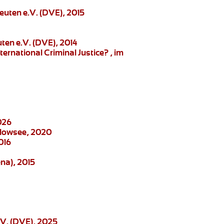
euten e.V. (DVE), 2015
ten e.V. (DVE), 2014
ernational Criminal Justice?
, im
026
elowsee, 2020
016
na), 2015
.V. (DVE), 2025