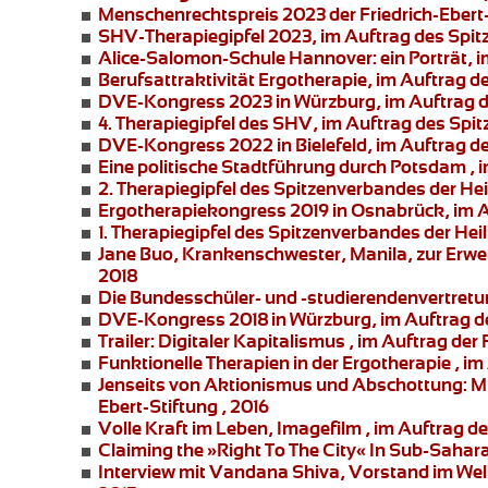
Menschenrechtspreis 2023
der Friedrich-Ebert
SHV-Therapiegipfel 2023
, im Auftrag des Spi
Alice-Salomon-Schule Hannover:
ein Porträt,
Berufsattraktivität Ergotherapie
, im Auftrag 
DVE-Kongress 2023 in Würzburg
, im Auftrag
4. Therapiegipfel
des SHV, im Auftrag des Spit
DVE-Kongress 2022 in Bielefeld
, im Auftrag 
Eine politische Stadtführung durch Potsdam
, 
2. Therapiegipfel des Spitzenverbandes der He
Ergotherapiekongress 2019 in Osnabrück
, im
1. Therapiegipfel des Spitzenverbandes der Hei
Jane Buo,
Krankenschwester, Manila, zur
Erwe
2018
Die Bundesschüler- und -studierendenvertret
DVE-Kongress 2018 in Würzburg
, im Auftrag 
Trailer: Digitaler Kapitalismus
, im Auftrag der 
Funktionelle Therapien in der Ergotherapie
, im
Jenseits von Aktionismus und Abschottung:
Mi
Ebert-Stiftung , 2016
Volle Kraft im Leben
, Imagefilm , im Auftrag 
Claiming the »Right To The City« In Sub-Sahar
Interview mit Vandana Shiva
, Vorstand im Welt