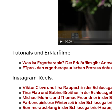
00:00
Tutorials und Erklärfilme:
Was ist Ergotherapie?
Der Erklärfilm gibt Ant
ETpro - den ergotherapeutischen Prozess dok
Instagram-Reels:
Viktor Cleve und Ilka Raupach
in der Schlossg
Tina Flau und Sabine Breithor
in der Schlossga
Michael Mohns und Thomas Freundner
in der 
Farbenspiele zur Winterzeit
in der Schlossgale
Sommerausklang
in der Schlossgalerie Haape