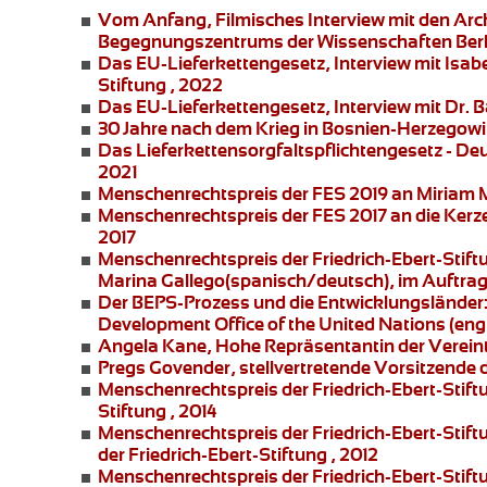
Vom Anfang
, Filmisches Interview mit den Ar
Begegnungszentrums der Wissenschaften Berl
Das EU-Lieferkettengesetz
, Interview mit Is
Stiftung , 2022
Das EU-Lieferkettengesetz
, Interview mit Dr. 
30 Jahre nach dem Krieg in Bosnien-Herzegowi
Das Lieferkettensorgfaltspflichtengesetz
- Deu
2021
Menschenrechtspreis der FES 2019 an
Miriam 
Menschenrechtspreis der FES 2017 an die
Kerz
2017
Menschenrechtspreis der Friedrich-Ebert-Stift
Marina Gallego
(spanisch/deutsch), im Auftrag 
Der BEPS-Prozess und die Entwicklungsländer
Development Office of the United Nations (engli
Angela Kane,
Hohe Repräsentantin der Vereinte
Pregs Govender,
stellvertretende Vorsitzende 
Menschenrechtspreis der Friedrich-Ebert-Stift
Stiftung , 2014
Menschenrechtspreis der Friedrich-Ebert-Stift
der Friedrich-Ebert-Stiftung , 2012
Menschenrechtspreis der Friedrich-Ebert-Stift