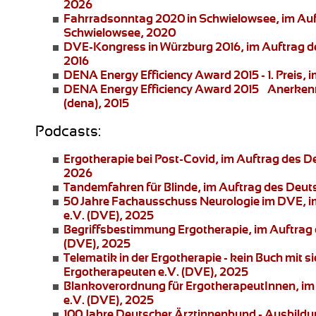
2026
Fahrradsonntag 2020 in Schwielowsee
, im Au
Schwielowsee, 2020
DVE-Kongress in Würzburg 2016
, im Auftrag 
2016
DENA Energy Efficiency Award 2015 - 1. Preis
, 
DENA Energy Efficiency Award 2015 – Anerke
(dena), 2015
Podcasts:
Ergotherapie bei Post-Covid
, im Auftrag des 
2026
Tandemfahren für Blinde
, im Auftrag des Deu
50 Jahre Fachausschuss Neurologie im DVE
, 
e.V. (DVE), 2025
Begriffsbestimmung Ergotherapie
, im Auftra
(DVE), 2025
Telematik in der Ergotherapie
- kein Buch mit 
Ergotherapeuten e.V. (DVE), 2025
Blankoverordnung für ErgotherapeutInnen
, i
e.V. (DVE), 2025
100 Jahre Deutscher Ärztinnenbund
- Ausbildu