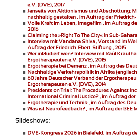
e.V. (DVE), 2017
Jenseits von Aktionismus und Abschottung:
Mi
nachhaltig gestalten , im Auftrag der Friedrich-
Volle Kraft im Leben
, Imagefilm , im Auftrag 
2016
Claiming the »Right To The City« In Sub-Sahar
Interview mit Vandana Shiva
, Vorstand im Wel
Auftrag der Friedrich-Ebert-Stiftung , 2015
Wer inkludiert wen?
Interview mit Raúl Krauth
Ergotherapeuten e.V. (DVE), 2015
Ergotherapie bei Demenz
, im Auftrag des Deu
Nachhaltige Verkehrspolitik in Afrika
(englisch
60 Jahre Deutscher Verband der Ergotherapeu
Ergotherapeuten e.V. (DVE), 2014
Presidents on Trial: The Procedures Against I
International Criminal Justice?
, im Auftrag der 
Ergotherapie und Technik
, im Auftrag des Deu
Was ist Neurofeedback?
, im Auftrag der BEE
Slideshows:
DVE-Kongress 2026 in Bielefeld
, im Auftrag 