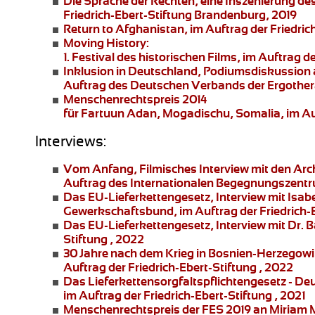
Die Sprache der Rechten
, eine Inszenierung de
Friedrich-Ebert-Stiftung Brandenburg, 2019
Return to Afghanistan
, im Auftrag der Friedri
Moving History:
1. Festival des historischen Films, im Auftra
Inklusion in Deutschland,
Podiumsdiskussion an
Auftrag des Deutschen Verbands der Ergother
Menschenrechtspreis 2014
für Fartuun Adan, Mogadischu, Somalia, im Auft
Interviews:
Vom Anfang
, Filmisches Interview mit den Ar
Auftrag des Internationalen Begegnungszentr
Das EU-Lieferkettengesetz
, Interview mit Is
Gewerkschaftsbund, im Auftrag der Friedrich-E
Das EU-Lieferkettengesetz
, Interview mit Dr. 
Stiftung , 2022
30 Jahre nach dem Krieg in Bosnien-Herzegowi
Auftrag der Friedrich-Ebert-Stiftung , 2022
Das Lieferkettensorgfaltspflichtengesetz
- De
im Auftrag der Friedrich-Ebert-Stiftung , 2021
Menschenrechtspreis der FES 2019 an
Miriam 