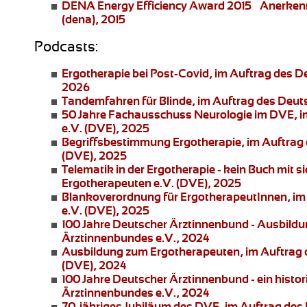
DENA Energy Efficiency Award 2015 – Anerke
(dena), 2015
Podcasts:
Ergotherapie bei Post-Covid
, im Auftrag des 
2026
Tandemfahren für Blinde
, im Auftrag des Deu
50 Jahre Fachausschuss Neurologie im DVE
, 
e.V. (DVE), 2025
Begriffsbestimmung Ergotherapie
, im Auftra
(DVE), 2025
Telematik in der Ergotherapie
- kein Buch mit 
Ergotherapeuten e.V. (DVE), 2025
Blankoverordnung für ErgotherapeutInnen
, i
e.V. (DVE), 2025
100 Jahre Deutscher Ärztinnenbund
- Ausbildu
Ärztinnenbundes e.V., 2024
Ausbildung zum Ergotherapeuten
, im Auftrag
(DVE), 2024
100 Jahre Deutscher Ärztinnenbund
- ein histo
Ärztinnenbundes e.V., 2024
70-jähriges Jubiläum des DVE
, im Auftrag de