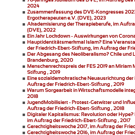
2024
Zusammenfassung des DVE-Kongresses 2023
Ergotherapeuten e.V. (DVE), 2023
Akademisierung der Therapieberufe
, im Auftr
(DVE), 2022
Ein Jahr Lockdown - Auswirkungen von Corona 
Hauptidentitätsmerkmal Islam?
Eine Veransta
der
Friedrich-Ebert-Stiftung
, im Auftrag der Fr
Der Abgesang des Neoliberalismo? Chile und 
Brandenburg, 2020
Menschenrechtspreis der FES 2019 an
Miriam 
Stiftung , 2019
Eine sozialdemokratische Neuausrichtung der i
Auftrag der Friedrich-Ebert-Stiftung , 2019
Warum Sorgearbeit in Wirtschaftsmodelle integ
2018
JugendMobilisiert - Protest-Getwitter und Influ
Auftrag der Friedrich-Ebert-Stiftung , 2018
Digitaler Kapitalismus: Revolution oder Hype?
im Auftrag der Friedrich-Ebert-Stiftung , 2017
Gerechtigkeitswoche 2017
, im Auftrag der Frie
Gerechtigkeitswoche 2016
, im Auftrag der Frie