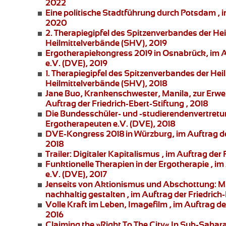
2022
Eine politische Stadtführung durch Potsdam
, 
2020
2. Therapiegipfel des Spitzenverbandes der He
Heilmittelverbände (SHV), 2019
Ergotherapiekongress 2019 in Osnabrück
, im
e.V. (DVE), 2019
1. Therapiegipfel des Spitzenverbandes der Hei
Heilmittelverbände (SHV), 2018
Jane Buo,
Krankenschwester, Manila, zur
Erwe
Auftrag der Friedrich-Ebert-Stiftung , 2018
Die Bundesschüler- und -studierendenvertret
Ergotherapeuten e.V. (DVE), 2018
DVE-Kongress 2018 in Würzburg
, im Auftrag 
2018
Trailer: Digitaler Kapitalismus
, im Auftrag der 
Funktionelle Therapien in der Ergotherapie
, im
e.V. (DVE), 2017
Jenseits von Aktionismus und Abschottung:
Mi
nachhaltig gestalten , im Auftrag der Friedrich-
Volle Kraft im Leben
, Imagefilm , im Auftrag 
2016
Claiming the »Right To The City« In Sub-Sahar