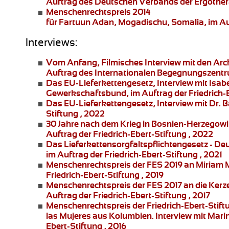
Auftrag des Deutschen Verbands der Ergother
Menschenrechtspreis 2014
für Fartuun Adan, Mogadischu, Somalia, im Auft
Interviews:
Vom Anfang
, Filmisches Interview mit den Ar
Auftrag des Internationalen Begegnungszentr
Das EU-Lieferkettengesetz
, Interview mit Is
Gewerkschaftsbund, im Auftrag der Friedrich-E
Das EU-Lieferkettengesetz
, Interview mit Dr. 
Stiftung , 2022
30 Jahre nach dem Krieg in Bosnien-Herzegowi
Auftrag der Friedrich-Ebert-Stiftung , 2022
Das Lieferkettensorgfaltspflichtengesetz
- De
im Auftrag der Friedrich-Ebert-Stiftung , 2021
Menschenrechtspreis der FES 2019 an
Miriam 
Friedrich-Ebert-Stiftung , 2019
Menschenrechtspreis der FES 2017 an die
Kerz
Auftrag der Friedrich-Ebert-Stiftung , 2017
Menschenrechtspreis der Friedrich-Ebert-Stift
las Mujeres
aus Kolumbien. Interview mit
Marin
Ebert-Stiftung , 2016