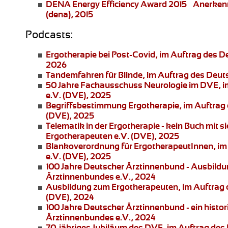
DENA Energy Efficiency Award 2015 – Anerke
(dena), 2015
Podcasts:
Ergotherapie bei Post-Covid
, im Auftrag des 
2026
Tandemfahren für Blinde
, im Auftrag des Deu
50 Jahre Fachausschuss Neurologie im DVE
, 
e.V. (DVE), 2025
Begriffsbestimmung Ergotherapie
, im Auftra
(DVE), 2025
Telematik in der Ergotherapie
- kein Buch mit 
Ergotherapeuten e.V. (DVE), 2025
Blankoverordnung für ErgotherapeutInnen
, i
e.V. (DVE), 2025
100 Jahre Deutscher Ärztinnenbund
- Ausbildu
Ärztinnenbundes e.V., 2024
Ausbildung zum Ergotherapeuten
, im Auftrag
(DVE), 2024
100 Jahre Deutscher Ärztinnenbund
- ein histo
Ärztinnenbundes e.V., 2024
70-jähriges Jubiläum des DVE
, im Auftrag de