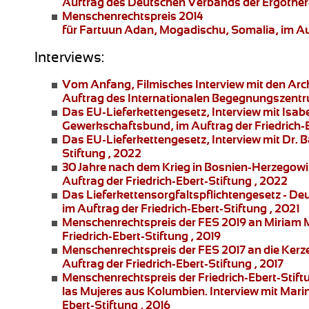
Auftrag des Deutschen Verbands der Ergother
Menschenrechtspreis 2014
für Fartuun Adan, Mogadischu, Somalia, im Auft
Interviews:
Vom Anfang
, Filmisches Interview mit den Ar
Auftrag des Internationalen Begegnungszentr
Das EU-Lieferkettengesetz
, Interview mit Is
Gewerkschaftsbund, im Auftrag der Friedrich-E
Das EU-Lieferkettengesetz
, Interview mit Dr. 
Stiftung , 2022
30 Jahre nach dem Krieg in Bosnien-Herzegowi
Auftrag der Friedrich-Ebert-Stiftung , 2022
Das Lieferkettensorgfaltspflichtengesetz
- De
im Auftrag der Friedrich-Ebert-Stiftung , 2021
Menschenrechtspreis der FES 2019 an
Miriam 
Friedrich-Ebert-Stiftung , 2019
Menschenrechtspreis der FES 2017 an die
Kerz
Auftrag der Friedrich-Ebert-Stiftung , 2017
Menschenrechtspreis der Friedrich-Ebert-Stift
las Mujeres
aus Kolumbien. Interview mit
Marin
Ebert-Stiftung , 2016