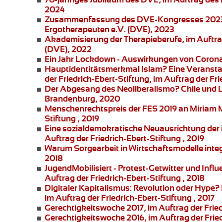
2024
Zusammenfassung des DVE-Kongresses 2023
Ergotherapeuten e.V. (DVE), 2023
Akademisierung der Therapieberufe
, im Auftr
(DVE), 2022
Ein Jahr Lockdown - Auswirkungen von Corona 
Hauptidentitätsmerkmal Islam?
Eine Veransta
der
Friedrich-Ebert-Stiftung
, im Auftrag der Fr
Der Abgesang des Neoliberalismo? Chile und 
Brandenburg, 2020
Menschenrechtspreis der FES 2019 an
Miriam 
Stiftung , 2019
Eine sozialdemokratische Neuausrichtung der i
Auftrag der Friedrich-Ebert-Stiftung , 2019
Warum Sorgearbeit in Wirtschaftsmodelle integ
2018
JugendMobilisiert - Protest-Getwitter und Influ
Auftrag der Friedrich-Ebert-Stiftung , 2018
Digitaler Kapitalismus: Revolution oder Hype?
im Auftrag der Friedrich-Ebert-Stiftung , 2017
Gerechtigkeitswoche 2017
, im Auftrag der Frie
Gerechtigkeitswoche 2016
, im Auftrag der Frie