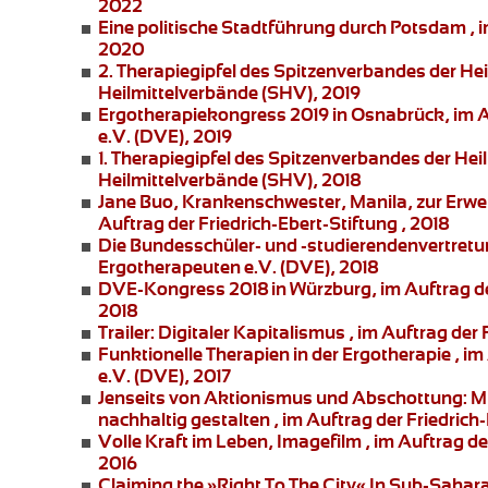
2022
Eine politische Stadtführung durch Potsdam
, 
2020
2. Therapiegipfel des Spitzenverbandes der He
Heilmittelverbände (SHV), 2019
Ergotherapiekongress 2019 in Osnabrück
, im
e.V. (DVE), 2019
1. Therapiegipfel des Spitzenverbandes der Hei
Heilmittelverbände (SHV), 2018
Jane Buo,
Krankenschwester, Manila, zur
Erwe
Auftrag der Friedrich-Ebert-Stiftung , 2018
Die Bundesschüler- und -studierendenvertret
Ergotherapeuten e.V. (DVE), 2018
DVE-Kongress 2018 in Würzburg
, im Auftrag 
2018
Trailer: Digitaler Kapitalismus
, im Auftrag der 
Funktionelle Therapien in der Ergotherapie
, im
e.V. (DVE), 2017
Jenseits von Aktionismus und Abschottung:
Mi
nachhaltig gestalten , im Auftrag der Friedrich-
Volle Kraft im Leben
, Imagefilm , im Auftrag 
2016
Claiming the »Right To The City« In Sub-Sahar