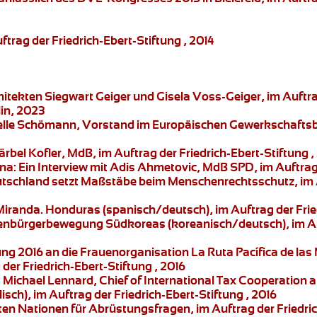
rag der Friedrich-Ebert-Stiftung , 2014
chitekten Siegwart Geiger und Gisela Voss-Geiger, im Auftr
in, 2023
abelle Schömann, Vorstand im Europäischen Gewerkschaftsbu
Bärbel Kofler, MdB, im Auftrag der Friedrich-Ebert-Stiftung 
na:
Ein Interview mit Adis Ahmetovic, MdB SPD, im Auftrag 
tschland setzt Maßstäbe beim Menschenrechtsschutz, im Au
Miranda.
Honduras (spanisch/deutsch), im Auftrag der Fried
enbürgerbewegung
Südkoreas (koreanisch/deutsch), im Auf
ung 2016 an die Frauenorganisation
La Ruta Pacífica de las
der Friedrich-Ebert-Stiftung , 2016
:
Michael Lennard,
Chief of International Tax Cooperation a
sch), im Auftrag der Friedrich-Ebert-Stiftung , 2016
n Nationen für Abrüstungsfragen, im Auftrag der Friedrich