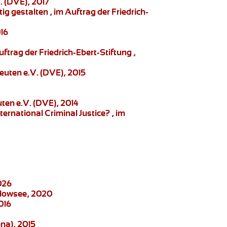
. (DVE), 2017
g gestalten , im Auftrag der Friedrich-
016
ftrag der Friedrich-Ebert-Stiftung ,
euten e.V. (DVE), 2015
ten e.V. (DVE), 2014
ernational Criminal Justice?
, im
026
elowsee, 2020
016
na), 2015