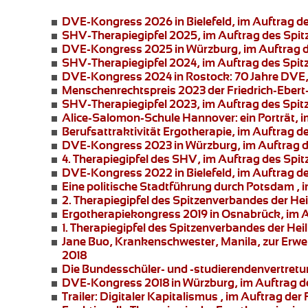
DVE-Kongress 2026 in Bielefeld
, im Auftrag 
SHV-Therapiegipfel 2025
, im Auftrag des Spi
DVE-Kongress 2025 in Würzburg
, im Auftrag
SHV-Therapiegipfel 2024
, im Auftrag des Spi
DVE-Kongress 2024 in Rostock:
70 Jahre DVE,
Menschenrechtspreis 2023
der Friedrich-Ebert
SHV-Therapiegipfel 2023
, im Auftrag des Spi
Alice-Salomon-Schule Hannover:
ein Porträt,
Berufsattraktivität Ergotherapie
, im Auftrag 
DVE-Kongress 2023 in Würzburg
, im Auftrag
4. Therapiegipfel
des SHV, im Auftrag des Spit
DVE-Kongress 2022 in Bielefeld
, im Auftrag 
Eine politische Stadtführung durch Potsdam
, 
2. Therapiegipfel des Spitzenverbandes der He
Ergotherapiekongress 2019 in Osnabrück
, im
1. Therapiegipfel des Spitzenverbandes der Hei
Jane Buo,
Krankenschwester, Manila, zur
Erwe
2018
Die Bundesschüler- und -studierendenvertret
DVE-Kongress 2018 in Würzburg
, im Auftrag 
Trailer: Digitaler Kapitalismus
, im Auftrag der 