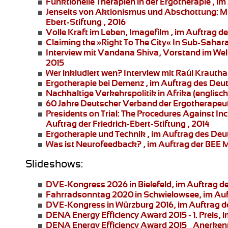
Funktionelle Therapien in der Ergotherapie
, im
Jenseits von Aktionismus und Abschottung:
Mi
Ebert-Stiftung , 2016
Volle Kraft im Leben
, Imagefilm , im Auftrag 
Claiming the »Right To The City« In Sub-Sahar
Interview mit Vandana Shiva
, Vorstand im Welt
2015
Wer inkludiert wen?
Interview mit Raúl Krauth
Ergotherapie bei Demenz
, im Auftrag des Deu
Nachhaltige Verkehrspolitik in Afrika
(englisch
60 Jahre Deutscher Verband der Ergotherapeu
Presidents on Trial: The Procedures Against In
Auftrag der Friedrich-Ebert-Stiftung , 2014
Ergotherapie und Technik
, im Auftrag des Deu
Was ist Neurofeedback?
, im Auftrag der BEE
Slideshows:
DVE-Kongress 2026 in Bielefeld
, im Auftrag 
Fahrradsonntag 2020 in Schwielowsee
, im A
DVE-Kongress in Würzburg 2016
, im Auftrag 
DENA Energy Efficiency Award 2015 - 1. Preis
, 
DENA Energy Efficiency Award 2015 – Anerke