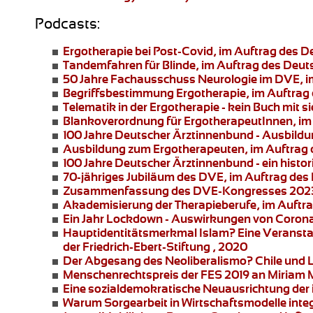
Podcasts:
Ergotherapie bei Post-Covid
, im Auftrag des 
Tandemfahren für Blinde
, im Auftrag des Deu
50 Jahre Fachausschuss Neurologie im DVE
, 
Begriffsbestimmung Ergotherapie
, im Auftra
Telematik in der Ergotherapie
- kein Buch mit 
Blankoverordnung für ErgotherapeutInnen
, i
100 Jahre Deutscher Ärztinnenbund
- Ausbildu
Ausbildung zum Ergotherapeuten
, im Auftrag
100 Jahre Deutscher Ärztinnenbund
- ein hist
70-jähriges Jubiläum des DVE
, im Auftrag de
Zusammenfassung des DVE-Kongresses 2023
Akademisierung der Therapieberufe
, im Auftr
Ein Jahr Lockdown - Auswirkungen von Corona 
Hauptidentitätsmerkmal Islam?
Eine Veransta
der Friedrich-Ebert-Stiftung , 2020
Der Abgesang des Neoliberalismo? Chile und 
Menschenrechtspreis der FES 2019 an
Miriam 
Eine sozialdemokratische Neuausrichtung der i
Warum Sorgearbeit in Wirtschaftsmodelle integ