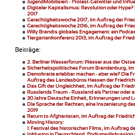
JugendMobilisiert - Protest-Getwitter und Influ
Digitaler Kapitalismus: Revolution oder Hype?
2017
Gerechtigkeitswoche 2017
, im Auftrag der Frie
Gerechtigkeitswoche 2016
, im Auftrag der Frie
Willy Brandts globales Engagement:
ein Podcas
Tiergartenkonferenz 2013
, im Auftrag der Fried
Beiträge:
2. Berliner Wasserforum:
Wasser aus der Ostsee
Sicherheitspolitisches Forum Brandenburg
, i
Demokratie erlebbar machen - aber wie?
Die Fr
Auftrag des Landesbüros Hessen der Friedrich
Das Gift der Ungleichheit
, im Auftrag der Frie
Russlands Traum - Russland als Partner oder 
30 Jahre Deutsche Einheit, Erinnerungen und 
Die Sprache der Rechten
, eine Inszenierung de
2019
Return to Afghanistan
, im Auftrag der Friedri
Moving History:
1. Festival des historischen Films, im Auftra
Inklusion in Deutschland,
Podiumsdiskussion a