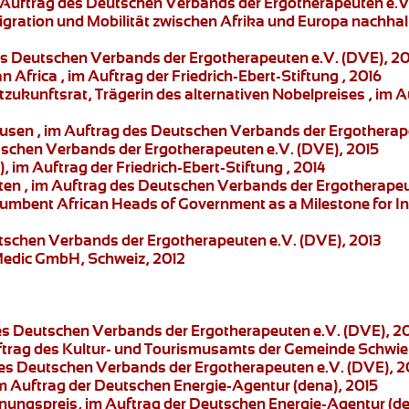
 Auftrag des Deutschen Verbands der Ergotherapeuten e.V
gration und Mobilität zwischen Afrika und Europa nachhalti
des Deutschen Verbands der Ergotherapeuten e.V. (DVE), 2
an Africa
, im Auftrag der Friedrich-Ebert-Stiftung , 2016
zukunftsrat, Trägerin des alternativen Nobelpreises , im Au
ausen , im Auftrag des Deutschen Verbands der Ergotherap
tschen Verbands der Ergotherapeuten e.V. (DVE), 2015
), im Auftrag der Friedrich-Ebert-Stiftung , 2014
ten
, im Auftrag des Deutschen Verbands der Ergotherapeu
cumbent African Heads of Government as a Milestone for Int
tschen Verbands der Ergotherapeuten e.V. (DVE), 2013
 Medic GmbH, Schweiz, 2012
des Deutschen Verbands der Ergotherapeuten e.V. (DVE), 2
uftrag des Kultur- und Tourismusamts der Gemeinde Schwi
des Deutschen Verbands der Ergotherapeuten e.V. (DVE), 2
im Auftrag der Deutschen Energie-Agentur (dena), 2015
nnungspreis
, im Auftrag der Deutschen Energie-Agentur (de