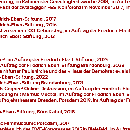
encing
, im Rahmen der Gerechtigkeitswoche 2018, im Auftrag
Fazit der zweitägigen FES-Konferenz im November 2017, im 
drich-Ebert-Stiftung , 2017
drich-Ebert-Stiftung , 2016
t zu seinem 100. Geburtstag, im Auftrag der Friedrich-Ebert
rich-Ebert-Stiftung , 2013
?, im Auftrag der Friedrich-Ebert-Stiftung , 2024
m Auftrag der Friedrich-Ebert-Stiftung Brandenburg, 2023
ankfurter Paulskirche und das »Haus der Demokratie« al
-Ebert-Stiftung, 2022
drich-Ebert-Stiftung Brandenburg, 2021
als Gegner?
Online-Diskussion, im Auftrag der Friedrich-Eb
Lesung mit Markus Meckel
, im Auftrag der Friedrich-Ebert
s
Projekttheaters Dresden
, Potsdam 2019, im Auftrag der F
ch-Ebert-Stiftung, Büro Kabul, 2018
g des Filmmuseums Potsdam, 2017
nlässlich des DVE-Kongresses 2015 in Bielefeld, im Auft