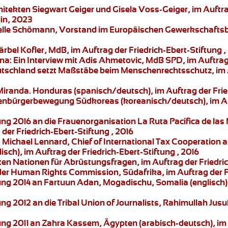
chitekten Siegwart Geiger und Gisela Voss-Geiger, im Auftr
in, 2023
abelle Schömann, Vorstand im Europäischen Gewerkschaftsbu
Bärbel Kofler, MdB, im Auftrag der Friedrich-Ebert-Stiftung 
na:
Ein Interview mit Adis Ahmetovic, MdB SPD, im Auftrag 
tschland setzt Maßstäbe beim Menschenrechtsschutz, im Au
Miranda.
Honduras (spanisch/deutsch), im Auftrag der Fried
enbürgerbewegung
Südkoreas (koreanisch/deutsch), im Auf
ung 2016 an die Frauenorganisation
La Ruta Pacífica de las
der Friedrich-Ebert-Stiftung , 2016
:
Michael Lennard,
Chief of International Tax Cooperation a
sch), im Auftrag der Friedrich-Ebert-Stiftung , 2016
n Nationen für Abrüstungsfragen, im Auftrag der Friedrich
der Human Rights Commission, Südafrika, im Auftrag der Fr
ung 2014 an
Fartuun Adan,
Mogadischu, Somalia (englisch), 
ung 2012 an die
Tribal Union of Journalists, Rahimullah Jusu
ung 2011 an
Zahra Kassem,
Ägypten (arabisch-deutsch), im A