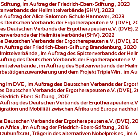
-Stiftung, im Auftrag der Friedrich-Ebert-Stiftung , 2023
tzenverbands der Heilmittelverbände (SHV), 2023
 im Auftrag der Alice-Salomon-Schule Hannover, 2023
des Deutschen Verbands der Ergotherapeuten e.V. (DVE), 2
 des Deutschen Verbands der Ergotherapeuten e.V. (DVE), 
zenverbands der Heilmittelverbände (SHV), 2022
des Deutschen Verbands der Ergotherapeuten e.V. (DVE), 2
im Auftrag der Friedrich-Ebert-Stiftung Brandenburg, 2020
ilmittelverbände
, im Auftrag des Spitzenverbands der Heil
 Auftrag des Deutschen Verbands der Ergotherapeuten e.V.
lmittelverbände
, im Auftrag des Spitzenverbands der Heil
rbstätigenzuwanderung und dem Projekt Triple Win
, im Au
ung im DVE
, im Auftrag des Deutschen Verbands der Ergot
des Deutschen Verbands der Ergotherapeuten e.V. (DVE), 2
Friedrich-Ebert-Stiftung , 2017
 Auftrag des Deutschen Verbands der Ergotherapeuten e.V
gration und Mobilität zwischen Afrika und Europa nachhalti
des Deutschen Verbands der Ergotherapeuten e.V. (DVE), 2
an Africa
, im Auftrag der Friedrich-Ebert-Stiftung , 2016
zukunftsrat, Trägerin des alternativen Nobelpreises , im Au