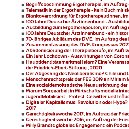
Begriffsbestimmung Ergotherapie
, im Auftra
Telematik in der Ergotherapie
- kein Buch mit 
Blankoverordnung für ErgotherapeutInnen
, i
100 Jahre Deutscher Ärztinnenbund
- Ausbildu
Ausbildung zum Ergotherapeuten
, im Auftrag
100 Jahre Deutscher Ärztinnenbund
- ein hist
70-jähriges Jubiläum des DVE
, im Auftrag de
Zusammenfassung des DVE-Kongresses 2023
Akademisierung der Therapieberufe
, im Auftr
Ein Jahr Lockdown - Auswirkungen von Corona 
Hauptidentitätsmerkmal Islam?
Eine Veransta
der Friedrich-Ebert-Stiftung , 2020
Der Abgesang des Neoliberalismo? Chile und 
Menschenrechtspreis der FES 2019 an
Miriam 
Eine sozialdemokratische Neuausrichtung der i
Warum Sorgearbeit in Wirtschaftsmodelle integ
JugendMobilisiert - Protest-Getwitter und Influ
Digitaler Kapitalismus: Revolution oder Hype?
2017
Gerechtigkeitswoche 2017
, im Auftrag der Frie
Gerechtigkeitswoche 2016
, im Auftrag der Frie
Willy Brandts globales Engagement:
ein Podcas