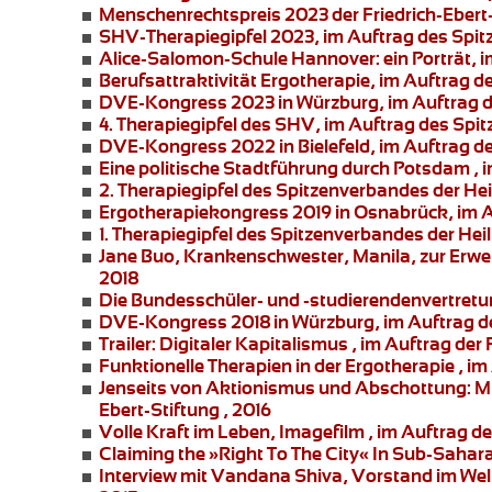
Menschenrechtspreis 2023
der Friedrich-Ebert
SHV-Therapiegipfel 2023
, im Auftrag des Spi
Alice-Salomon-Schule Hannover:
ein Porträt,
Berufsattraktivität Ergotherapie
, im Auftrag 
DVE-Kongress 2023 in Würzburg
, im Auftrag
4. Therapiegipfel
des SHV, im Auftrag des Spit
DVE-Kongress 2022 in Bielefeld
, im Auftrag 
Eine politische Stadtführung durch Potsdam
, 
2. Therapiegipfel des Spitzenverbandes der He
Ergotherapiekongress 2019 in Osnabrück
, im
1. Therapiegipfel des Spitzenverbandes der Hei
Jane Buo,
Krankenschwester, Manila, zur
Erwe
2018
Die Bundesschüler- und -studierendenvertret
DVE-Kongress 2018 in Würzburg
, im Auftrag 
Trailer: Digitaler Kapitalismus
, im Auftrag der 
Funktionelle Therapien in der Ergotherapie
, im
Jenseits von Aktionismus und Abschottung:
Mi
Ebert-Stiftung , 2016
Volle Kraft im Leben
, Imagefilm , im Auftrag 
Claiming the »Right To The City« In Sub-Sahar
Interview mit Vandana Shiva
, Vorstand im Welt