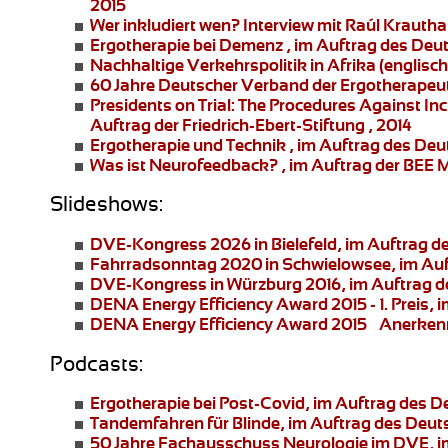
2015
Wer inkludiert wen?
Interview mit Raúl Krauth
Ergotherapie bei Demenz
, im Auftrag des Deu
Nachhaltige Verkehrspolitik in Afrika
(englisch
60 Jahre Deutscher Verband der Ergotherapeu
Presidents on Trial: The Procedures Against In
Auftrag der Friedrich-Ebert-Stiftung , 2014
Ergotherapie und Technik
, im Auftrag des Deu
Was ist Neurofeedback?
, im Auftrag der BEE
Slideshows:
DVE-Kongress 2026 in Bielefeld
, im Auftrag 
Fahrradsonntag 2020 in Schwielowsee
, im A
DVE-Kongress in Würzburg 2016
, im Auftrag 
DENA Energy Efficiency Award 2015 - 1. Preis
, 
DENA Energy Efficiency Award 2015 – Anerke
Podcasts:
Ergotherapie bei Post-Covid
, im Auftrag des 
Tandemfahren für Blinde
, im Auftrag des Deu
50 Jahre Fachausschuss Neurologie im DVE
, 