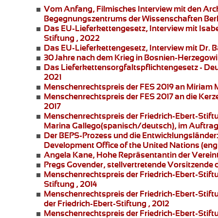
Vom Anfang
, Filmisches Interview mit den Ar
Begegnungszentrums der Wissenschaften Berl
Das EU-Lieferkettengesetz
, Interview mit Is
Stiftung , 2022
Das EU-Lieferkettengesetz
, Interview mit Dr. 
30 Jahre nach dem Krieg in Bosnien-Herzegowi
Das Lieferkettensorgfaltspflichtengesetz
- Deu
2021
Menschenrechtspreis der FES 2019 an
Miriam 
Menschenrechtspreis der FES 2017 an die
Kerz
2017
Menschenrechtspreis der Friedrich-Ebert-Stift
Marina Gallego
(spanisch/deutsch), im Auftrag 
Der BEPS-Prozess und die Entwicklungsländer
Development Office of the United Nations (engli
Angela Kane,
Hohe Repräsentantin der Vereinte
Pregs Govender,
stellvertretende Vorsitzende 
Menschenrechtspreis der Friedrich-Ebert-Stift
Stiftung , 2014
Menschenrechtspreis der Friedrich-Ebert-Stift
der Friedrich-Ebert-Stiftung , 2012
Menschenrechtspreis der Friedrich-Ebert-Stift