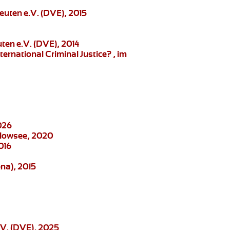
euten e.V. (DVE), 2015
ten e.V. (DVE), 2014
ernational Criminal Justice?
, im
026
elowsee, 2020
016
na), 2015
.V. (DVE), 2025