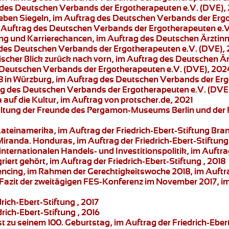
g des Deutschen Verbands der Ergotherapeuten e.V. (DVE),
sieben Siegeln, im Auftrag des Deutschen Verbands der Erg
m Auftrag des Deutschen Verbands der Ergotherapeuten e.V
ng und Karrierechancen, im Auftrag des Deutschen Ärztin
 des Deutschen Verbands der Ergotherapeuten e.V. (DVE),
orischer Blick zurück nach vorn, im Auftrag des Deutschen 
s Deutschen Verbands der Ergotherapeuten e.V. (DVE), 202
 in Würzburg
, im Auftrag des Deutschen Verbands der Erg
ag des Deutschen Verbands der Ergotherapeuten e.V. (DVE
auf die Kultur
, im Auftrag von protscher.de, 2021
ltung der Freunde des Pergamon-Museums Berlin und der
Lateinamerika
, im Auftrag der Friedrich-Ebert-Stiftung B
Miranda.
Honduras, im Auftrag der Friedrich-Ebert-Stiftung 
nternationalen Handels- und Investitionspolitik
, im Auftra
riert gehört
, im Auftrag der Friedrich-Ebert-Stiftung , 2018
encing
, im Rahmen der Gerechtigkeitswoche 2018, im Auftrag
Fazit der zweitägigen FES-Konferenz im November 2017, im 
drich-Ebert-Stiftung , 2017
drich-Ebert-Stiftung , 2016
t zu seinem 100. Geburtstag, im Auftrag der Friedrich-Ebert