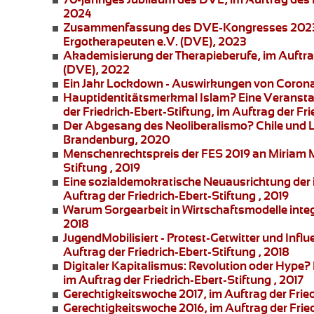
2024
Zusammenfassung des DVE-Kongresses 2023
Ergotherapeuten e.V. (DVE), 2023
Akademisierung der Therapieberufe
, im Auftr
(DVE), 2022
Ein Jahr Lockdown - Auswirkungen von Corona 
Hauptidentitätsmerkmal Islam?
Eine Veransta
der
Friedrich-Ebert-Stiftung
, im Auftrag der Fr
Der Abgesang des Neoliberalismo? Chile und 
Brandenburg, 2020
Menschenrechtspreis der FES 2019 an
Miriam 
Stiftung , 2019
Eine sozialdemokratische Neuausrichtung der i
Auftrag der Friedrich-Ebert-Stiftung , 2019
Warum Sorgearbeit in Wirtschaftsmodelle integ
2018
JugendMobilisiert - Protest-Getwitter und Influ
Auftrag der Friedrich-Ebert-Stiftung , 2018
Digitaler Kapitalismus: Revolution oder Hype?
im Auftrag der Friedrich-Ebert-Stiftung , 2017
Gerechtigkeitswoche 2017
, im Auftrag der Frie
Gerechtigkeitswoche 2016
, im Auftrag der Frie