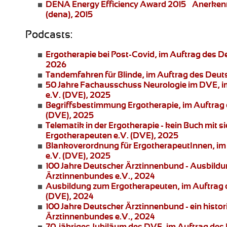
DENA Energy Efficiency Award 2015 – Anerke
(dena), 2015
Podcasts:
Ergotherapie bei Post-Covid
, im Auftrag des 
2026
Tandemfahren für Blinde
, im Auftrag des Deu
50 Jahre Fachausschuss Neurologie im DVE
, 
e.V. (DVE), 2025
Begriffsbestimmung Ergotherapie
, im Auftra
(DVE), 2025
Telematik in der Ergotherapie
- kein Buch mit 
Ergotherapeuten e.V. (DVE), 2025
Blankoverordnung für ErgotherapeutInnen
, i
e.V. (DVE), 2025
100 Jahre Deutscher Ärztinnenbund
- Ausbildu
Ärztinnenbundes e.V., 2024
Ausbildung zum Ergotherapeuten
, im Auftrag
(DVE), 2024
100 Jahre Deutscher Ärztinnenbund
- ein histo
Ärztinnenbundes e.V., 2024
70-jähriges Jubiläum des DVE
, im Auftrag de