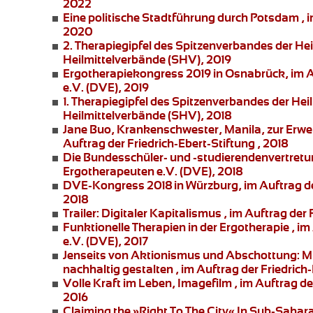
2022
Eine politische Stadtführung durch Potsdam
, 
2020
2. Therapiegipfel des Spitzenverbandes der He
Heilmittelverbände (SHV), 2019
Ergotherapiekongress 2019 in Osnabrück
, im
e.V. (DVE), 2019
1. Therapiegipfel des Spitzenverbandes der Hei
Heilmittelverbände (SHV), 2018
Jane Buo,
Krankenschwester, Manila, zur
Erwe
Auftrag der Friedrich-Ebert-Stiftung , 2018
Die Bundesschüler- und -studierendenvertret
Ergotherapeuten e.V. (DVE), 2018
DVE-Kongress 2018 in Würzburg
, im Auftrag 
2018
Trailer: Digitaler Kapitalismus
, im Auftrag der 
Funktionelle Therapien in der Ergotherapie
, im
e.V. (DVE), 2017
Jenseits von Aktionismus und Abschottung:
Mi
nachhaltig gestalten , im Auftrag der Friedrich-
Volle Kraft im Leben
, Imagefilm , im Auftrag 
2016
Claiming the »Right To The City« In Sub-Sahar