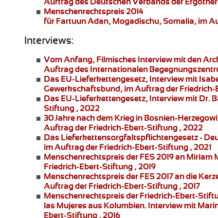
Auftrag des Deutschen Verbands der Ergother
Menschenrechtspreis 2014
für Fartuun Adan, Mogadischu, Somalia, im Auft
Interviews:
Vom Anfang
, Filmisches Interview mit den Ar
Auftrag des Internationalen Begegnungszentr
Das EU-Lieferkettengesetz
, Interview mit Is
Gewerkschaftsbund, im Auftrag der Friedrich-E
Das EU-Lieferkettengesetz
, Interview mit Dr. 
Stiftung , 2022
30 Jahre nach dem Krieg in Bosnien-Herzegowi
Auftrag der Friedrich-Ebert-Stiftung , 2022
Das Lieferkettensorgfaltspflichtengesetz
- De
im Auftrag der Friedrich-Ebert-Stiftung , 2021
Menschenrechtspreis der FES 2019 an
Miriam 
Friedrich-Ebert-Stiftung , 2019
Menschenrechtspreis der FES 2017 an die
Kerz
Auftrag der Friedrich-Ebert-Stiftung , 2017
Menschenrechtspreis der Friedrich-Ebert-Stift
las Mujeres
aus Kolumbien. Interview mit
Marin
Ebert-Stiftung , 2016