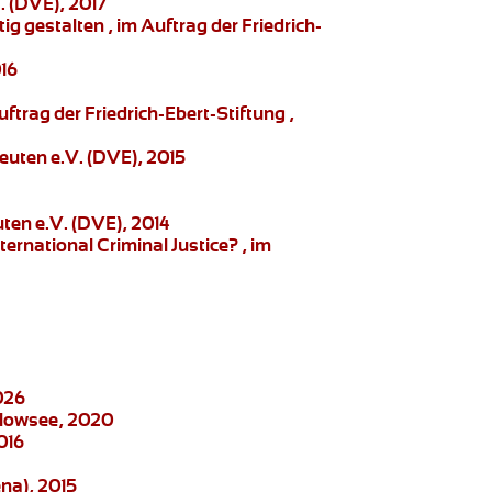
. (DVE), 2017
g gestalten , im Auftrag der Friedrich-
016
ftrag der Friedrich-Ebert-Stiftung ,
euten e.V. (DVE), 2015
ten e.V. (DVE), 2014
ernational Criminal Justice?
, im
026
elowsee, 2020
016
na), 2015