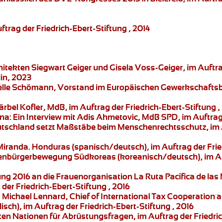
rag der Friedrich-Ebert-Stiftung , 2014
chitekten Siegwart Geiger und Gisela Voss-Geiger, im Auftr
in, 2023
abelle Schömann, Vorstand im Europäischen Gewerkschaftsbu
Bärbel Kofler, MdB, im Auftrag der Friedrich-Ebert-Stiftung 
na:
Ein Interview mit Adis Ahmetovic, MdB SPD, im Auftrag 
tschland setzt Maßstäbe beim Menschenrechtsschutz, im Au
Miranda.
Honduras (spanisch/deutsch), im Auftrag der Fried
enbürgerbewegung
Südkoreas (koreanisch/deutsch), im Auf
ung 2016 an die Frauenorganisation
La Ruta Pacífica de las
der Friedrich-Ebert-Stiftung , 2016
:
Michael Lennard,
Chief of International Tax Cooperation a
sch), im Auftrag der Friedrich-Ebert-Stiftung , 2016
n Nationen für Abrüstungsfragen, im Auftrag der Friedrich