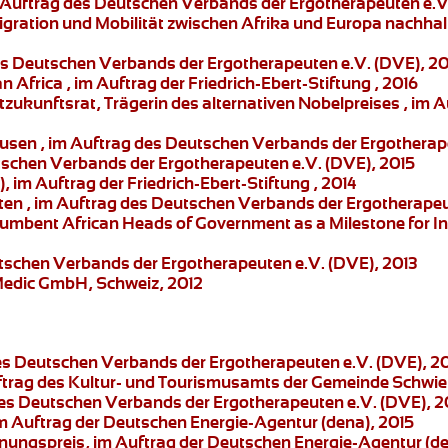
 Auftrag des Deutschen Verbands der Ergotherapeuten e.V
gration und Mobilität zwischen Afrika und Europa nachhalti
des Deutschen Verbands der Ergotherapeuten e.V. (DVE), 2
an Africa
, im Auftrag der Friedrich-Ebert-Stiftung , 2016
zukunftsrat, Trägerin des alternativen Nobelpreises , im Au
ausen , im Auftrag des Deutschen Verbands der Ergotherap
tschen Verbands der Ergotherapeuten e.V. (DVE), 2015
), im Auftrag der Friedrich-Ebert-Stiftung , 2014
ten
, im Auftrag des Deutschen Verbands der Ergotherapeu
cumbent African Heads of Government as a Milestone for Int
tschen Verbands der Ergotherapeuten e.V. (DVE), 2013
 Medic GmbH, Schweiz, 2012
des Deutschen Verbands der Ergotherapeuten e.V. (DVE), 2
uftrag des Kultur- und Tourismusamts der Gemeinde Schwi
des Deutschen Verbands der Ergotherapeuten e.V. (DVE), 2
im Auftrag der Deutschen Energie-Agentur (dena), 2015
nnungspreis
, im Auftrag der Deutschen Energie-Agentur (de