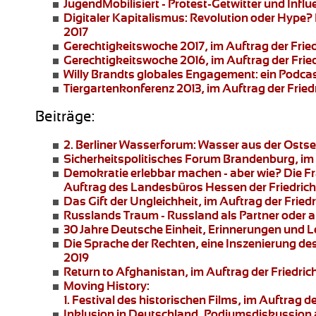
JugendMobilisiert - Protest-Getwitter und Influ
Digitaler Kapitalismus: Revolution oder Hype?
2017
Gerechtigkeitswoche 2017
, im Auftrag der Frie
Gerechtigkeitswoche 2016
, im Auftrag der Frie
Willy Brandts globales Engagement:
ein Podcas
Tiergartenkonferenz 2013
, im Auftrag der Fried
Beiträge:
2. Berliner Wasserforum:
Wasser aus der Ostsee
Sicherheitspolitisches Forum Brandenburg
, i
Demokratie erlebbar machen - aber wie?
Die Fr
Auftrag des Landesbüros Hessen der Friedrich
Das Gift der Ungleichheit
, im Auftrag der Frie
Russlands Traum - Russland als Partner oder 
30 Jahre Deutsche Einheit, Erinnerungen und 
Die Sprache der Rechten
, eine Inszenierung de
2019
Return to Afghanistan
, im Auftrag der Friedri
Moving History:
1. Festival des historischen Films, im Auftra
Inklusion in Deutschland,
Podiumsdiskussion a