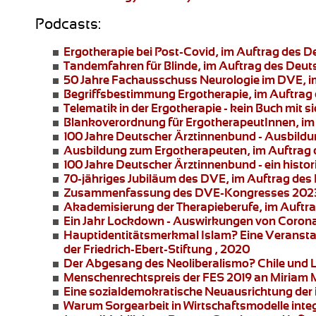
Podcasts:
Ergotherapie bei Post-Covid
, im Auftrag des 
Tandemfahren für Blinde
, im Auftrag des Deu
50 Jahre Fachausschuss Neurologie im DVE
, 
Begriffsbestimmung Ergotherapie
, im Auftra
Telematik in der Ergotherapie
- kein Buch mit 
Blankoverordnung für ErgotherapeutInnen
, i
100 Jahre Deutscher Ärztinnenbund
- Ausbildu
Ausbildung zum Ergotherapeuten
, im Auftrag
100 Jahre Deutscher Ärztinnenbund
- ein hist
70-jähriges Jubiläum des DVE
, im Auftrag de
Zusammenfassung des DVE-Kongresses 2023
Akademisierung der Therapieberufe
, im Auftr
Ein Jahr Lockdown - Auswirkungen von Corona 
Hauptidentitätsmerkmal Islam?
Eine Veransta
der Friedrich-Ebert-Stiftung , 2020
Der Abgesang des Neoliberalismo? Chile und 
Menschenrechtspreis der FES 2019 an
Miriam 
Eine sozialdemokratische Neuausrichtung der i
Warum Sorgearbeit in Wirtschaftsmodelle integ