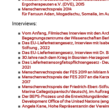
Ergotherapeuten e.V. (DVE), 2015
Menschenrechtspreis 2014
für Fartuun Adan, Mogadischu, Somalia, im Auft
Interviews:
Vom Anfang
, Filmisches Interview mit den Ar
Begegnungszentrums der Wissenschaften Berl
Das EU-Lieferkettengesetz
, Interview mit Is
Stiftung , 2022
Das EU-Lieferkettengesetz
, Interview mit Dr. 
30 Jahre nach dem Krieg in Bosnien-Herzegowi
Das Lieferkettensorgfaltspflichtengesetz
- Deu
2021
Menschenrechtspreis der FES 2019 an
Miriam 
Menschenrechtspreis der FES 2017 an die
Kerz
2017
Menschenrechtspreis der Friedrich-Ebert-Stift
Marina Gallego
(spanisch/deutsch), im Auftrag 
Der BEPS-Prozess und die Entwicklungsländer
Development Office of the United Nations (engli
Angela Kane,
Hohe Repräsentantin der Vereinte