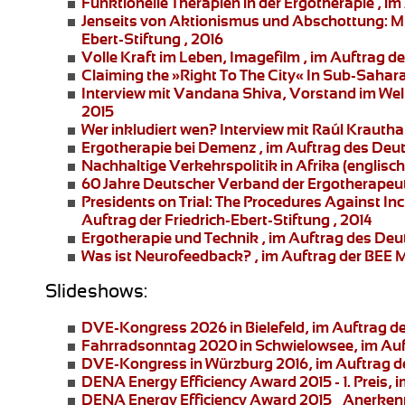
Funktionelle Therapien in der Ergotherapie
, im
Jenseits von Aktionismus und Abschottung:
Mi
Ebert-Stiftung , 2016
Volle Kraft im Leben
, Imagefilm , im Auftrag 
Claiming the »Right To The City« In Sub-Sahar
Interview mit Vandana Shiva
, Vorstand im Welt
2015
Wer inkludiert wen?
Interview mit Raúl Krauth
Ergotherapie bei Demenz
, im Auftrag des Deu
Nachhaltige Verkehrspolitik in Afrika
(englisch
60 Jahre Deutscher Verband der Ergotherapeu
Presidents on Trial: The Procedures Against In
Auftrag der Friedrich-Ebert-Stiftung , 2014
Ergotherapie und Technik
, im Auftrag des Deu
Was ist Neurofeedback?
, im Auftrag der BEE
Slideshows:
DVE-Kongress 2026 in Bielefeld
, im Auftrag 
Fahrradsonntag 2020 in Schwielowsee
, im A
DVE-Kongress in Würzburg 2016
, im Auftrag 
DENA Energy Efficiency Award 2015 - 1. Preis
, 
DENA Energy Efficiency Award 2015 – Anerke