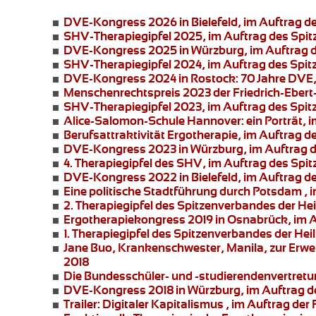
DVE-Kongress 2026 in Bielefeld
, im Auftrag 
SHV-Therapiegipfel 2025
, im Auftrag des Spi
DVE-Kongress 2025 in Würzburg
, im Auftrag
SHV-Therapiegipfel 2024
, im Auftrag des Spi
DVE-Kongress 2024 in Rostock:
70 Jahre DVE,
Menschenrechtspreis 2023
der Friedrich-Ebert
SHV-Therapiegipfel 2023
, im Auftrag des Spi
Alice-Salomon-Schule Hannover:
ein Porträt,
Berufsattraktivität Ergotherapie
, im Auftrag 
DVE-Kongress 2023 in Würzburg
, im Auftrag
4. Therapiegipfel
des SHV, im Auftrag des Spit
DVE-Kongress 2022 in Bielefeld
, im Auftrag 
Eine politische Stadtführung durch Potsdam
, 
2. Therapiegipfel des Spitzenverbandes der He
Ergotherapiekongress 2019 in Osnabrück
, im
1. Therapiegipfel des Spitzenverbandes der Hei
Jane Buo,
Krankenschwester, Manila, zur
Erwe
2018
Die Bundesschüler- und -studierendenvertret
DVE-Kongress 2018 in Würzburg
, im Auftrag 
Trailer: Digitaler Kapitalismus
, im Auftrag der 