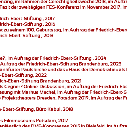
encing
, im Rahmen der Gerechtigkeitswoche 2018, im Auftrag
Fazit der zweitägigen FES-Konferenz im November 2017, im 
drich-Ebert-Stiftung , 2017
drich-Ebert-Stiftung , 2016
t zu seinem 100. Geburtstag, im Auftrag der Friedrich-Ebert
rich-Ebert-Stiftung , 2013
?, im Auftrag der Friedrich-Ebert-Stiftung , 2024
m Auftrag der Friedrich-Ebert-Stiftung Brandenburg, 2023
ankfurter Paulskirche und das »Haus der Demokratie« al
-Ebert-Stiftung, 2022
drich-Ebert-Stiftung Brandenburg, 2021
als Gegner?
Online-Diskussion, im Auftrag der Friedrich-Eb
Lesung mit Markus Meckel
, im Auftrag der Friedrich-Ebert
s
Projekttheaters Dresden
, Potsdam 2019, im Auftrag der F
ch-Ebert-Stiftung, Büro Kabul, 2018
g des Filmmuseums Potsdam, 2017
nlässlich des DVE-Kongresses 2015 in Bielefeld, im Auft